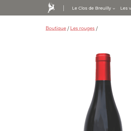
Aller
Le Clos de Breuilly
Les 
au
contenu
Boutique
/
Les rouges
/