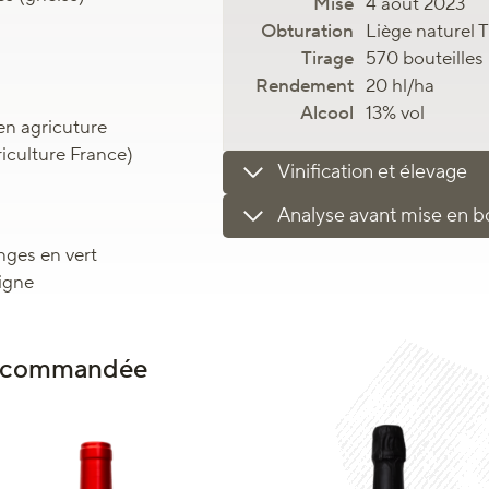
4 août 2023
Liège naturel 
570 bouteilles
20 hl/ha
13% vol
en agricuture
riculture France)
Vinification et élevage
Analyse avant mise en bo
ges en vert
vigne
 recommandée