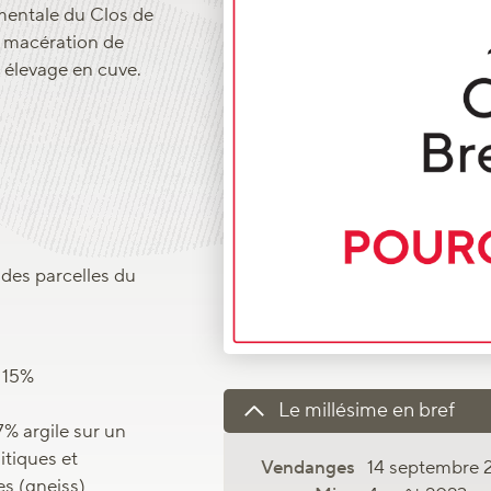
imentale du Clos de
ue macération de
 élevage en cuve.
 des parcelles du
 15%
Le millésime en bref
7% argile sur un
itiques et
14 septembre 
s (gneiss)