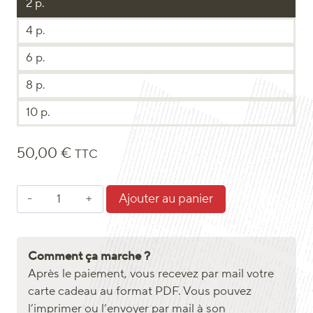
2 p.
4 p.
6 p.
8 p.
10 p.
50,00
€
TTC
quantité
Ajouter au panier
de
Carte
Cadeau
Comment ça marche ?
Après le paiement, vous recevez par mail votre
carte cadeau au format PDF. Vous pouvez
l’imprimer ou l’envoyer par mail à son