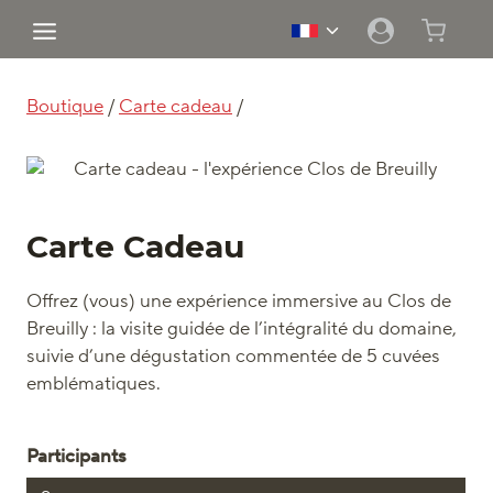
Aller
Ouvrir/fermer
au
le
contenu
menu
enfant
Boutique
/
Carte cadeau
/
Carte Cadeau
Offrez (vous) une expérience immersive au Clos de
Breuilly : la visite guidée de l’intégralité du domaine,
suivie d’une dégustation commentée de 5 cuvées
emblématiques.
Participants