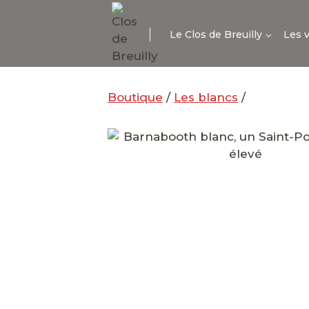
Aller
au
Le Clos de Breuilly
Les 
contenu
Boutique
/
Les blancs
/