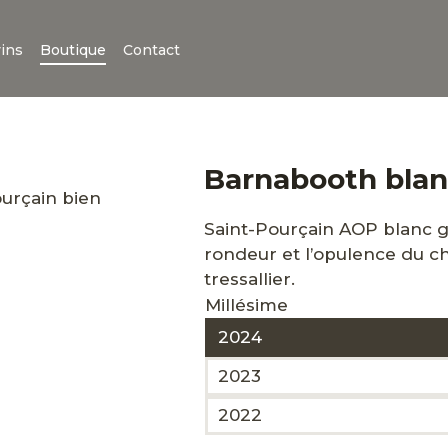
vins
Boutique
Contact
Barnabooth bla
Saint-Pourçain AOP blanc g
rondeur et l’opulence du c
tressallier.
Millésime
2024
2023
2022