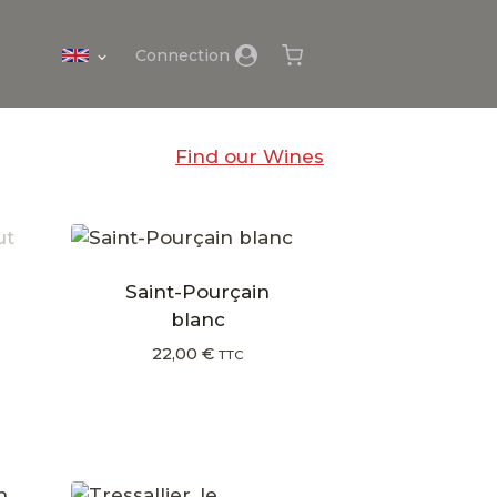
Connection
Find our Wines
Saint-Pourçain
blanc
22,00
€
TTC