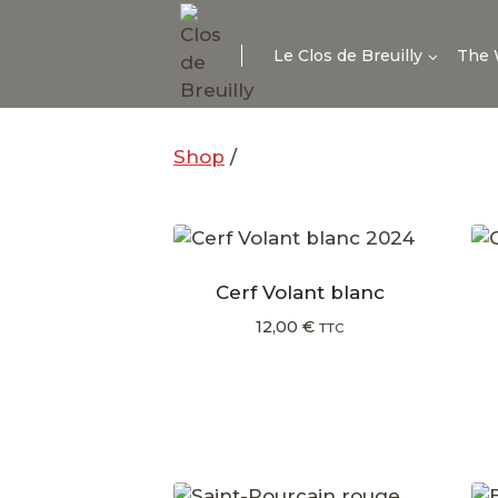
Skip
to
Le Clos de Breuilly
The 
content
Shop
/
Cerf Volant blanc
12,00
€
TTC